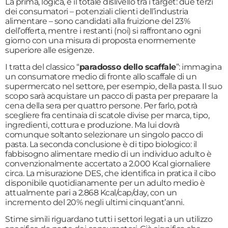
La prima, logica, è il totale dislivello tra i target: due terzi
dei consumatori – potenziali clienti dell’industria
alimentare – sono candidati alla fruizione del 23%
dell’offerta, mentre i restanti (noi) si raffrontano ogni
giorno con una misura di proposta enormemente
superiore alle esigenze.
I tratta del classico “
paradosso dello scaffale
”: immagina
un consumatore medio di fronte allo scaffale di un
supermercato nel settore, per esempio, della pasta. Il suo
scopo sarà acquistare un pacco di pasta per preparare la
cena della sera per quattro persone. Per farlo, potrà
scegliere fra centinaia di scatole divise per marca, tipo,
ingredienti, cottura e produzione. Ma lui dovrà
comunque soltanto selezionare un singolo pacco di
pasta. La seconda conclusione è di tipo biologico: il
fabbisogno alimentare medio di un individuo adulto è
convenzionalmente accertato a 2.000 Kcal giornaliere
circa. La misurazione DES, che identifica in pratica il cibo
disponibile quotidianamente per un adulto medio è
attualmente pari a 2.868 Kcal/cap/day, con un
incremento del 20% negli ultimi cinquant’anni.
Stime simili riguardano tutti i settori legati a un utilizzo