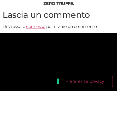
ZERO TRUFFE.
Lascia un commento
Devi essere
connesso
per inviare un commento.
EditorialeNovanta srl Via Ludovico di Savoia, 2b, 00185 Roma
P.IVA 12865661008 Amministratore unico: Matteo Fago
Registrazione Tribunale di Roma: 149/2015 del 24.07.2015
Iscrizione ROC: n. 25400 del 12.03.2015