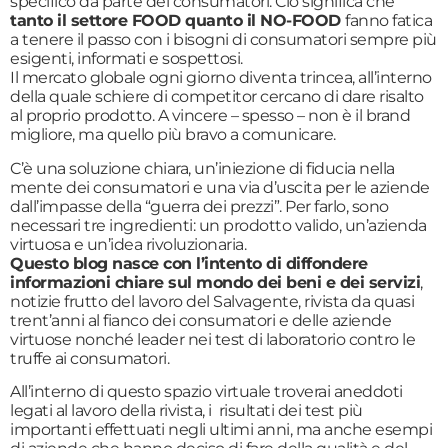
specifico da parte dei consumatori. Ciò significa che
tanto il settore FOOD quanto il NO-FOOD
fanno fatica
a tenere il passo con i bisogni di consumatori sempre più
esigenti, informati e sospettosi.
Il mercato globale ogni giorno diventa trincea, all’interno
della quale schiere di competitor cercano di dare risalto
al proprio prodotto. A vincere – spesso – non è il brand
migliore, ma quello più bravo a comunicare.
C’è una soluzione chiara, un’iniezione di fiducia nella
mente dei consumatori e una via d’uscita per le aziende
dall’impasse della “guerra dei prezzi”. Per farlo, sono
necessari tre ingredienti: un prodotto valido, un’azienda
virtuosa e un’idea rivoluzionaria.
Questo blog nasce con l’intento di diffondere
informazioni chiare sul mondo dei beni e dei servizi
,
notizie frutto del lavoro del Salvagente, rivista da quasi
trent’anni al fianco dei consumatori e delle aziende
virtuose nonché leader nei test di laboratorio contro le
truffe ai consumatori.
All’interno di questo spazio virtuale troverai aneddoti
legati al lavoro della rivista, i risultati dei test più
importanti effettuati negli ultimi anni, ma anche esempi