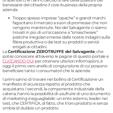
di aziende che hanno deciso di fare della qualità e del
benessere del cittadino il core-business della propria
azienda.
Troppo spesso imprese “opache” e grandi marchi
fagocitano il mercato a suon di promesse che non
vengono mantenute. Noi del Salvagente ci siamo
trovati in più di un’occasione a “smascherare”
pratiche irregolari emerse dalle nostre indagini sulla
filiera produttiva o dai test su prodotti o servizi
erogati ai cittadini.
La
Certificazione ZEROTRUFFE del Salvagente
, che
potrai conoscere attraverso le pagine di questo portale e
CLICCANDO QUI
per ottenere ulteriori informazioni, è
oggi il primo vero anello di congiunzione di cui possono
beneficiare tanto i consumatori che le aziende.
I primi sanno di trovare nel bollino di Certificazione un
manifesto di sicurezza rispetto al prodotto che
acquistano. I secondi, la componente industriale della
catena, hanno la possibilità di usufruire di uno strumento
di marketing ineguagliabile: un ente esterno, leader nei
test, che CERTIFICA, di fatto, che il loro prodotto è senza
ombra di dubbio un prodotto