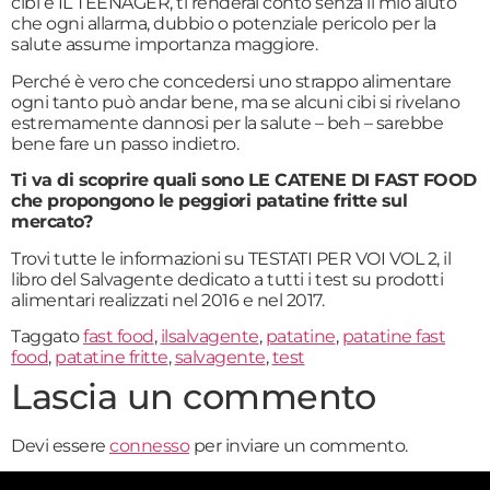
cibi è IL TEENAGER, ti renderai conto senza il mio aiuto
che ogni allarma, dubbio o potenziale pericolo per la
salute assume importanza maggiore.
Perché è vero che concedersi uno strappo alimentare
ogni tanto può andar bene, ma se alcuni cibi si rivelano
estremamente dannosi per la salute – beh – sarebbe
bene fare un passo indietro.
Ti va di scoprire quali sono LE CATENE DI FAST FOOD
che propongono le peggiori patatine fritte sul
mercato?
Trovi tutte le informazioni su TESTATI PER VOI VOL 2, il
libro del Salvagente dedicato a tutti i test su prodotti
alimentari realizzati nel 2016 e nel 2017.
Taggato
fast food
,
ilsalvagente
,
patatine
,
patatine fast
food
,
patatine fritte
,
salvagente
,
test
Lascia un commento
Devi essere
connesso
per inviare un commento.