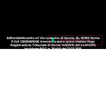
EditorialeNovanta srl Via Ludovico di Savoia, 2b, 00185 Roma
P.IVA 12865661008 Amministratore unico: Matteo Fago
Registrazione Tribunale di Roma: 149/2015 del 24.07.2015
Iscrizione ROC: n. 25400 del 12.03.2015
© 2018 - 2026 bollinosalvagente.com
Privacy Policy