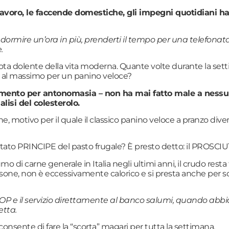
 lavoro, le faccende domestiche, gli impegni quotidiani h
i: dormire un’ora in più, prenderti il tempo per una telefon
.
ota dolente della vita moderna. Quante volte durante la set
 al massimo per un panino veloce?
amento per antonomasia – non ha mai fatto male a nessuno
lisi del colesterolo.
dine, motivo per il quale il classico panino veloce a pranzo di
ettato PRINCIPE del pasto frugale? È presto detto: il PROS
i carne generale in Italia negli ultimi anni, il crudo resta t
persone, non è eccessivamente calorico e si presta anche per 
DOP e il servizio direttamente al banco salumi, quando abbi
etta.
onsente di fare la “scorta” magari per tutta la settimana.