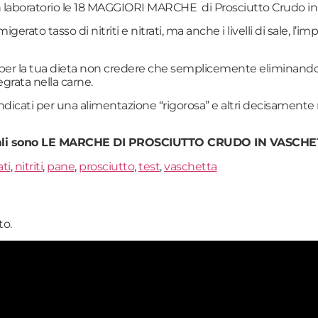
in laboratorio le 18 MAGGIORI MARCHE di Prosciutto Crudo i
ato tasso di nitriti e nitrati, ma anche i livelli di sale, l’i
do per la tua dieta non credere che semplicemente eliminando i
grata nella carne.
dicati per una alimentazione “rigorosa” e altri decisamente me
 quali sono LE MARCHE DI PROSCIUTTO CRUDO IN VASCHET
ati
,
nitriti
,
pane
,
prosciutto
,
test
,
vaschetta
o.