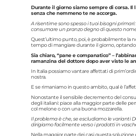
Durante il giorno siamo sempre di corsa. Il
senza che nemmeno te ne accorga.
A risentirne sono spesso i tuoi bisogni primar
consumare un pranzo degno di questo nome
Quest’ultimo punto, poi, è probabilmente la n
tempo di mangiare durante il giorno, optando
Sia chiaro, “pane e companatico” – l’abbin
ramanzina del dottore dopo aver visto le ana
In Italia possiamo vantare affettati di prim’or
nostra.
E se rimaniamo in questo ambito, qual è l’aff
Nonostante il sensibile decremento del consumo d
degli italiani: piace alla maggior parte delle 
col melone o con una buona mozzarella.
Il problema è che, se escludiamo le varianti 
dirigiamo facilmente verso i prodotti in vasch
Nella maggior parte dei casi questa soluzione c