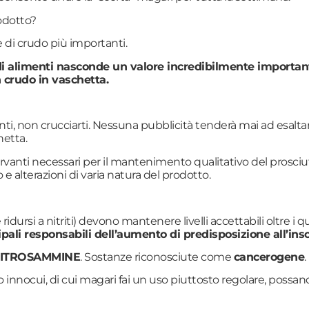
rodotto?
 di crudo più importanti.
di alimenti nasconde un valore incredibilmente importante
 crudo in vaschetta.
nti, non crucciarti. Nessuna pubblicità tenderà mai ad esal
hetta.
ervanti necessari per il mantenimento qualitativo del prosc
 e alterazioni di varia natura del prodotto.
ente ridursi a nitriti) devono mantenere livelli accettabili olt
ncipali responsabili dell’aumento di predisposizione all’in
ITROSAMMINE
. Sostanze riconosciute come
cancerogene
.
 innocui, di cui magari fai un uso piuttosto regolare, possan