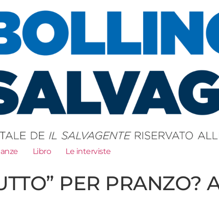
ianze
Libro
Le interviste
UTTO” PER PRANZO? A