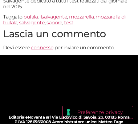
Salvagente dedicato a tutti i test realizzati dal giornale
nel 2015.
Taggato
bufala
,
ilsalvagente
,
mozzarella
,
mozzarella di
bufala
,
salvagente
,
sapore
,
test
Lascia un commento
Devi essere
connesso
per inviare un commento.
EditorialeNovanta srl Via Ludovico di Savoia, 2b, 00185 Roma
P.IVA 12865661008 Amministratore unico: Matteo Fago
Registrazione Tribunale di Roma: 149/2015 del 24.07.2015
Iscrizione ROC: n. 25400 del 12.03.2015