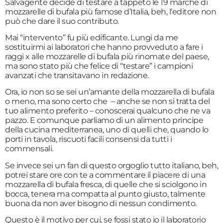
Salvagente decide di testare a tappeto le 19 marche di
mozzarelle di bufala più famose d’Italia, beh, l’editore non
può che dare il suo contributo.
Mai “intervento” fu più edificante. Lungi da me
sostituirmi ai laboratori che hanno provveduto a fare i
raggi x alle mozzarelle di bufala più rinomate del paese,
ma sono stato più che felice di “testare” i campioni
avanzati che transitavano in redazione.
Ora, io non so se sei un’amante della mozzarella di bufala
o meno, ma sono certo che – anche se non si tratta del
tuo alimento preferito – conoscerai qualcuno che ne va
pazzo. E comunque parliamo di un alimento principe
della cucina mediterranea, uno di quelli che, quando lo
porti in tavola, riscuoti facili consensi da tutti i
commensali.
Se invece sei un fan di questo orgoglio tutto italiano, beh,
potrei stare ore con te a commentare il piacere di una
mozzarella di bufala fresca, di quelle che si sciolgono in
bocca, tenera ma compatta al punto giusto, talmente
buona da non aver bisogno di nessun condimento.
Questo è il motivo per cui, se fossi stato io il laboratorio