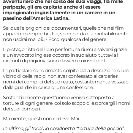
avventuriero che nel corso dei suoi viaggi, fra mille
peripezie, gli era capitato anche di essere
imprigionato ingiustamente in un carcere in un
paesino dell’America Latina.
Sai quelle prigioni dei documentari, quelle che nei film
appaiono sempre brutte, sporche, da cui probabilmente
non uscirai mai più? Ecco, qualcosa del genere.
Il protagonista del libro per fortuna riuscì a salvarsi grazie
a un avvocato inglese occorso in suo aiuto, tuttavia i
racconti di prigionia sono davvero coinvolgenti.
In particolare sono rimasto colpito dalla descrizione di un
vicino di cella, reo di non aver confessato ai carcerieri i
nomi dei complici del suo reato, costantemente vessato
dalle guardie in cerca di una confessione.
Sostanzialmente quest’uomo veniva sottoposto a
torture di ogni genere, col solo scopo di estorcergli i nomi
dei suoi compari.
Ma niente, questi non cedeva. Mai.
In ultimo, gli toccò la cosiddetta “tortura della goccia”,