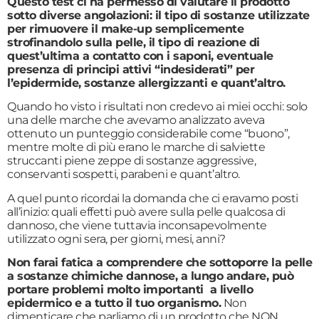
Questo test ci ha permesso di valutare il prodotto
sotto diverse angolazioni: il tipo di sostanze utilizzate
per rimuovere il make-up semplicemente
strofinandolo sulla pelle, il tipo di reazione di
quest’ultima a contatto con i saponi, eventuale
presenza di principi attivi “indesiderati” per
l’epidermide, sostanze allergizzanti e quant’altro.
Quando ho visto i risultati non credevo ai miei occhi: solo
una delle marche che avevamo analizzato aveva
ottenuto un punteggio considerabile come “buono”,
mentre molte di più erano le marche di salviette
struccanti piene zeppe di sostanze aggressive,
conservanti sospetti, parabeni e quant’altro.
A quel punto ricordai la domanda che ci eravamo posti
all’inizio: quali effetti può avere sulla pelle qualcosa di
dannoso, che viene tuttavia inconsapevolmente
utilizzato ogni sera, per giorni, mesi, anni?
Non farai fatica a comprendere che sottoporre la pelle
a sostanze chimiche dannose, a lungo andare, può
portare problemi molto importanti a livello
epidermico e a tutto il tuo organismo.
Non
dimenticare che parliamo di un prodotto che NON