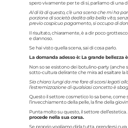
spero vivamente per te di si, parliamo di una de
Al di là di questo, c’è una scena che mi ha pa
porzione di società dedita alla bella vita, se
previo cospicuo pagamento, si occupa di donare
Il risultato, chiaramente, è a dir poco grottesc
e dannoso.
Se hai visto quella scena, sai di cosa parlo.
La domanda adesso è: La grande bellezza è 
Non so se esistono dei botulino-party (anche 
sotto-cultura delirante che mira ad esaltare la 
Sia chiaro: lungi da me fare di scorsi legati all
l’estremizzazione di qualsiasi concetto è sbag
Questo il settore cosmetico lo sa bene, come 
l’invecchiamento della pelle, la fine della giovin
Punta molto su questo, il settore dell’estetica
procede nella sua corsa.
Se proprio vogliamo dirla tutta, prendersi cur