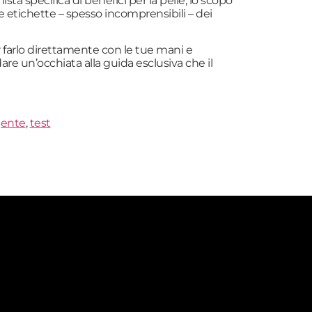
sta specifica di benefici per la pelle, lo scopo
e etichette – spesso incomprensibili – dei
per farlo direttamente con le tue mani e
are un’occhiata alla guida esclusiva che il
gente
,
test