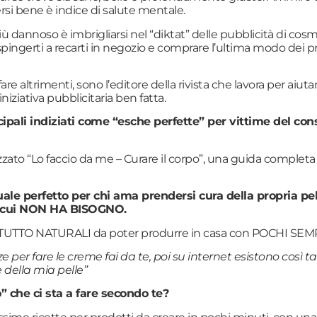
rsi bene è indice di salute mentale.
nnoso è imbrigliarsi nel “diktat” delle pubblicità di cosmetic
spingerti a recarti in negozio e comprare l’ultima modo dei prod
fare altrimenti, sono l’editore della rivista che lavora pe
iziativa pubblicitaria ben fatta.
incipali indiziati come “esche perfette” per vittime del c
zato “Lo faccio da me – Curare il corpo”, una guida completa c
uale perfetto per chi ama prendersi cura della propria pel
di cui NON HA BISOGNO.
L TUTTO NATURALI da poter produrre in casa con POCHI SEM
ze per fare le creme fai da te, poi su internet esistono così
 della mia pelle”
” che ci sta a fare secondo te?