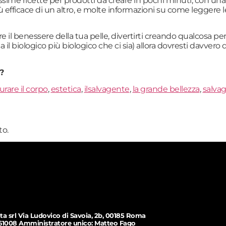
sime ricette per prodotti da creare in pochi minuti, con una li
 efficace di un altro, e molte informazioni su come leggere l
rare il benessere della tua pelle, divertirti creando qualcosa 
 biologico più biologico che ci sia) allora dovresti davvero d
?
urare il corpo
,
estetica
,
ilsalvagente
,
la grande bellezza
,
salva
o.
ta srl Via Ludovico di Savoia, 2b, 00185 Roma
61008 Amministratore unico: Matteo Fago