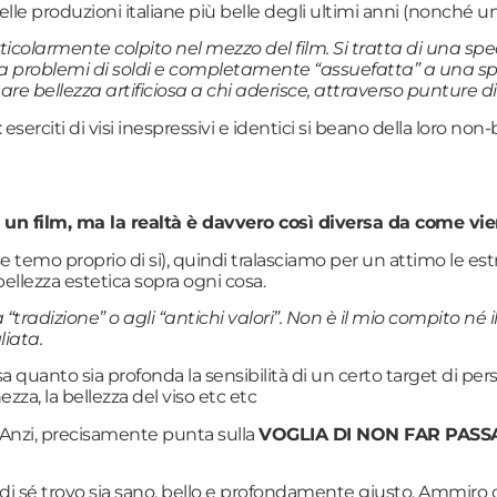
lle produzioni italiane più belle degli ultimi anni (nonché un
rticolarmente colpito nel mezzo del film. Si tratta di una sp
nza problemi di soldi e completamente “assuefatta” a una spe
 bellezza artificiosa a chi aderisce, attraverso punture di
o: eserciti di visi inespressivi e identici si beano della loro
un film, ma la realtà è davvero così diversa da come vie
se temo proprio di si), quindi tralasciamo per un attimo le
bellezza estetica sopra ogni cosa.
a “tradizione” o agli “antichi valori”. Non è il mio compito né
liata.
sa quanto sia profonda la sensibilità di un certo target di
ezza, la bellezza del viso etc etc
. Anzi, precisamente punta sulla
VOGLIA DI NON FAR PASSAR
a di sé trovo sia sano, bello e profondamente giusto. Ammiro 