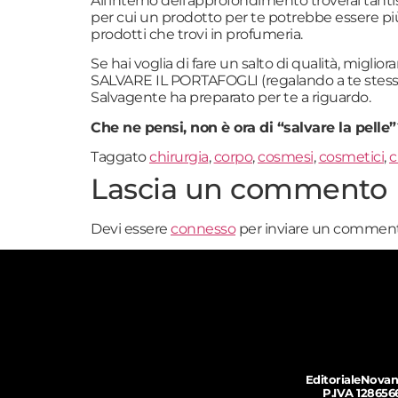
All’interno dell’approfondimento troverai tantis
per cui un prodotto per te potrebbe essere più
prodotti che trovi in profumeria.
Se hai voglia di fare un salto di qualità, miglio
SALVARE IL PORTAFOGLI (regalando a te stessa il
Salvagente ha preparato per te a riguardo.
Che ne pensi, non è ora di “salvare la pelle”
Taggato
chirurgia
,
corpo
,
cosmesi
,
cosmetici
,
c
Lascia un commento
Devi essere
connesso
per inviare un comment
EditorialeNovan
P.IVA 128656