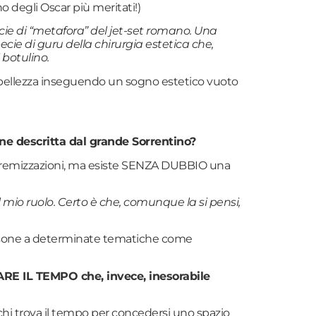
o degli Oscar più meritati!)
ecie di “metafora” del jet-set romano. Una
cie di guru della chirurgia estetica che,
 botulino.
 non-bellezza inseguendo un sogno estetico vuoto
ne descritta dal grande Sorrentino?
 estremizzazioni, ma esiste SENZA DUBBIO una
 il mio ruolo. Certo è che, comunque la si pensi,
 persone a determinate tematiche come
E IL TEMPO che, invece, inesorabile
chi trova il tempo per concedersi uno spazio