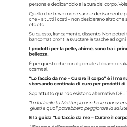
personale dedicandolo alla cura del corpo. Vole
Quello che trovo meno sano e decisamente più da
che – a tutti i costi – non desiderano altro che 
etc etc
Su questo, francamente, dissento. Non potrei 
bancomat pronti a svuotare le tasche ad ogni in
I prodotti per la pelle, ahimé, sono tra i pr
bellezza.
È per questo che con il giornale abbiamo realiz
cosmesi.
“Lo faccio da me – Curare il corpo” è il man
sborsando centinaia di euro per prodotti 
Soprattutto quando esistono alternative DE
“La fai facile tu Matteo, io non ho le conoscen
giusti e quali potrebbero peggiorare la salute
E la guida “Lo faccio da me – Curare il corpo