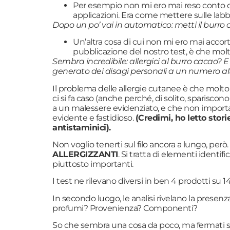
Per esempio non mi ero mai reso conto di q
applicazioni. Era come mettere sulle labb
Dopo un po’ vai in automatico: metti il burro c
Un’altra cosa di cui non mi ero mai accort
pubblicazione del nostro test, è che molt
Sembra incredibile: allergici al burro cacao
generato dei disagi personali a un numero al
Il problema delle allergie cutanee è che molto 
ci si fa caso (anche perché, di solito, sparisco
a un malessere evidenziato, e che non importa 
evidente e fastidioso.
(Credimi, ho letto stor
antistaminici).
Non voglio tenerti sul filo ancora a lungo, per
ALLERGIZZANTI
. Si tratta di elementi ident
piuttosto importanti.
I test ne rilevano diversi in ben 4 prodotti su 14
In secondo luogo, le analisi rivelano la presen
profumi? Provenienza? Componenti?
So che sembra una cosa da poco, ma fermati sol