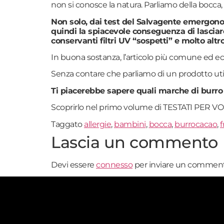
non si conosce la natura. Parliamo della bocca, t
Non solo, dai test del Salvagente emergono n
quindi la spiacevole conseguenza di lasci
conservanti filtri UV “sospetti” e molto altr
In buona sostanza, l’articolo più comune ed ec
Senza contare che parliamo di un prodotto ut
Ti piacerebbe sapere quali marche di burr
Scoprirlo nel primo volume di TESTATI PER VOI, il
Taggato
allergie
,
bambini
,
bocca
,
burrocacao
,
Lascia un commento
Devi essere
connesso
per inviare un comment