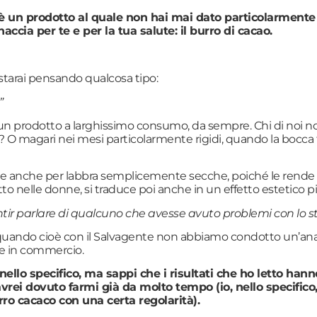
 è un prodotto al quale non hai mai dato particolarmente
cia per te e per la tua salute: il
burro di cacao
.
arai pensando qualcosa tipo:
”
 un prodotto a larghissimo consumo, da sempre. Chi di noi no
 O magari nei mesi particolarmente rigidi, quando la bocca t
zione anche per labbra semplicemente secche, poiché le rend
tto nelle donne, si traduce poi anche in un effetto estetico p
ntir parlare di qualcuno che avesse avuto problemi con lo s
a quando cioè con il Salvagente non abbiamo condotto un’anali
e in commercio.
nello specifico, ma sappi che i risultati che ho letto h
vrei dovuto farmi già da molto tempo (io, nello specifico
rro cacaco con una certa regolarità).