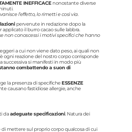
AMENTE INEFFICACE
nonostante diverse
minuti.
sce l’effetto, lo rimetti e così via.
lazioni
pervenute in redazione dopo la
applicato il burro cacao sulle labbra.
 non conoscessi i motivi specifici che hanno
eggeri a cui non viene dato peso, ai quali non
to è ogni reazione del nostro corpo corrisponde
ta successiva si manifesti in modo più
i, stanno combattendo a suon di
rge la presenza di specifiche
ESSENZE
te causano fastidiose allergie, anche
ti da
adeguate specificazioni
. Natura dei
 di mettere sul proprio corpo qualcosa di cui