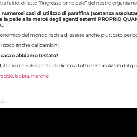
ra l’altro, di fatto “l’ingresso principale” del nostro organismo
umerosi casi di utilizzo di paraffina (sostanza assolutam
are la pelle alla mercé degli agenti esterni PROPRIO Q
o…
onomico del mondo rischia di essere anche piuttosto pericolo
ilizzato anche dai bambini…
o cacao abbiamo testato?
 libro del Salvagente dedicato a tutti i test realizzati dal gio
freddo
,
labbra
,
marche
o.