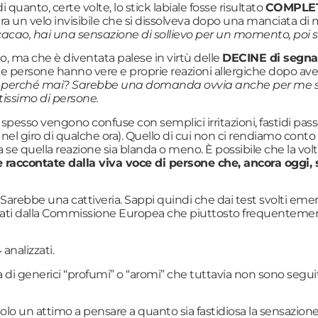
uanto, certe volte, lo stick labiale fosse risultato
COMPLET
ra un velo invisibile che si dissolveva dopo una manciata di 
acao, hai una sensazione di sollievo per un momento, poi svani
o, ma che è diventata palese in virtù delle
DECINE di segna
e persone hanno vere e proprie reazioni allergiche dopo aver 
? E perché mai? Sarebbe una domanda ovvia anche per me se
tissimo di persone.
spesso vengono confuse con semplici irritazioni, fastidi pass
no nel giro di qualche ora). Quello di cui non ci rendiamo con
se quella reazione sia blanda o meno. È possibile che la vol
ie raccontate dalla viva voce di persone che, ancora ogg
ò. Sarebbe una cattiveria. Sappi quindi che dai test svolti eme
ificati dalla Commissione Europea che piuttosto frequentemen
 analizzati.
za di generici “profumi” o “aromi” che tuttavia non sono segui
o un attimo a pensare a quanto sia fastidiosa la sensazione