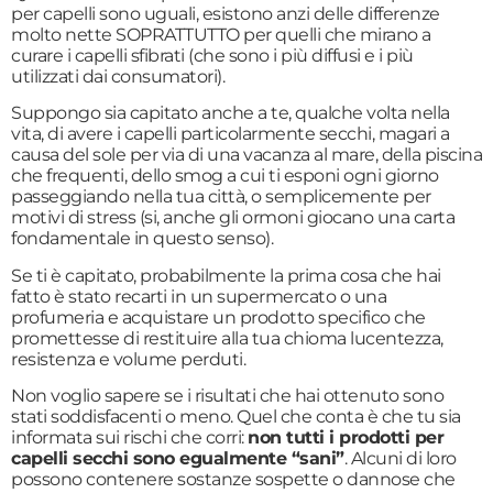
per capelli sono uguali, esistono anzi delle differenze
molto nette SOPRATTUTTO per quelli che mirano a
curare i capelli sfibrati (che sono i più diffusi e i più
utilizzati dai consumatori).
Suppongo sia capitato anche a te, qualche volta nella
vita, di avere i capelli particolarmente secchi, magari a
causa del sole per via di una vacanza al mare, della piscina
che frequenti, dello smog a cui ti esponi ogni giorno
passeggiando nella tua città, o semplicemente per
motivi di stress (si, anche gli ormoni giocano una carta
fondamentale in questo senso).
Se ti è capitato, probabilmente la prima cosa che hai
fatto è stato recarti in un supermercato o una
profumeria e acquistare un prodotto specifico che
promettesse di restituire alla tua chioma lucentezza,
resistenza e volume perduti.
Non voglio sapere se i risultati che hai ottenuto sono
stati soddisfacenti o meno. Quel che conta è che tu sia
informata sui rischi che corri:
non tutti i prodotti per
capelli secchi sono egualmente “sani”
. Alcuni di loro
possono contenere sostanze sospette o dannose che