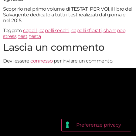
Scoprirlo nel primo volume di TESTATI PER VOI, il libro del
Salvagente dedicato a tutti i test realizzati dal giornale
nel 2015.
Taggato
capelli
,
capelli secchi
,
capelli sfibrati
,
shampoo
,
stress
,
test
,
testa
Lascia un commento
Devi essere
connesso
per inviare un commento.