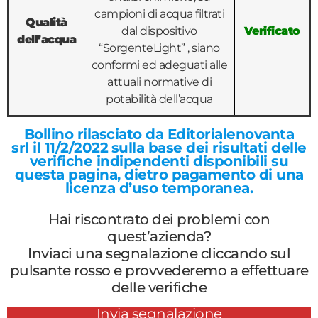
campioni di acqua filtrati
Qualità
dal dispositivo
Verificato
dell’acqua
“SorgenteLight” , siano
conformi ed adeguati alle
attuali normative di
potabilità dell’acqua
Bollino rilasciato da Editorialenovanta
srl il 11/2/2022
sulla base dei risultati delle
verifiche indipendenti disponibili su
questa pagina, dietro pagamento di una
licenza d’uso temporanea.
Hai riscontrato dei problemi con
quest’azienda?
Inviaci una segnalazione cliccando sul
pulsante rosso e provvederemo a effettuare
delle verifiche
Invia segnalazione