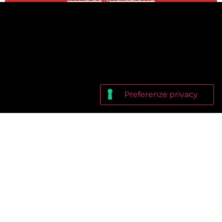
EditorialeNovanta srl Via Ludovico di Savoia, 2b, 00185 Roma
P.IVA 12865661008 Amministratore unico: Matteo Fago
Registrazione Tribunale di Roma: 149/2015 del 24.07.2015
Iscrizione ROC: n. 25400 del 12.03.2015
© 2018 - 2026 bollinosalvagente.com
Privacy Policy