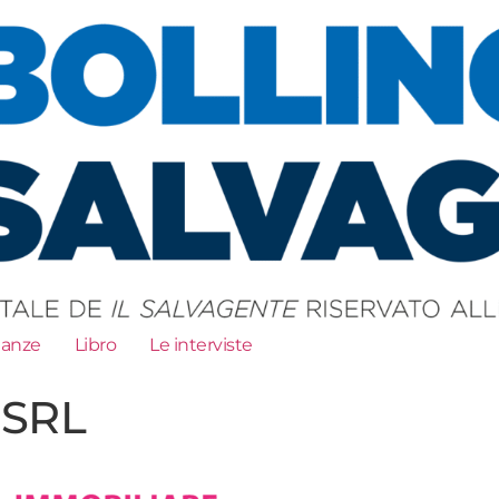
ianze
Libro
Le interviste
SRL