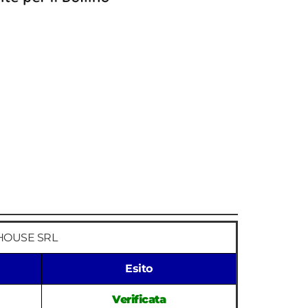
N HOUSE SRL
Esito
Verificata