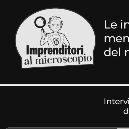
Le i
ment
del 
Interv
d