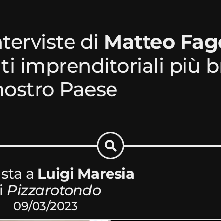
nterviste di
Matteo Fag
i imprenditoriali più br
nostro Paese
ista a
Luigi Maresia
i
Pizzarotondo
09/03/2023