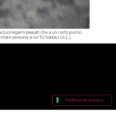
 ai tuoi legami passati che a un certo punto,
ntate persone a cui TU badavi. Le […]