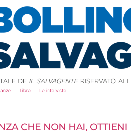
ianze
Libro
Le interviste
NZA CHE NON HAI, OTTIENI