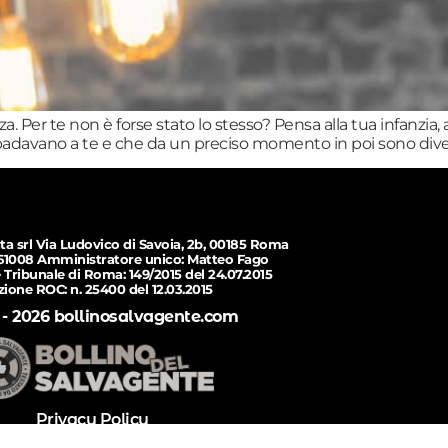
a. Per te non è forse stato lo stesso? Pensa alla tua infanzia,
 badavano a te e che da un preciso momento in poi sono dive
ta srl Via Ludovico di Savoia, 2b, 00185 Roma
61008 Amministratore unico: Matteo Fago
 Tribunale di Roma: 149/2015 del 24.07.2015
izione ROC: n. 25400 del 12.03.2015
 - 2026 bollinosalvagente.com
Privacy Policy