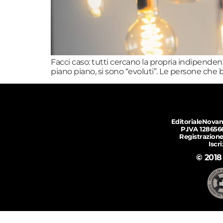
Facci caso: tutti cercano la propria indipendenz
piano piano, si sono “evoluti”. Le persone che
EditorialeNovan
P.IVA 128656
Registrazione
Iscr
© 2018