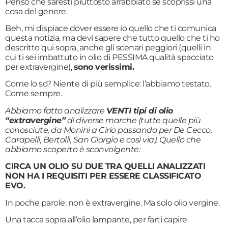
Penso che saresti piuttosto arrabbiato se scoprissi una
cosa del genere.
Beh, mi dispiace dover essere io quello che ti comunica
questa notizia, ma devi sapere che tutto quello che ti ho
descritto qui sopra, anche gli scenari peggiori (quelli in
cui ti sei imbattuto in olio di PESSIMA qualità spacciato
per extravergine),
sono verissimi.
Come lo so? Niente di più semplice: l’abbiamo testato.
Come sempre.
Abbiamo fatto analizzare
VENTI tipi di olio
“extravergine”
di diverse marche (tutte quelle più
conosciute, da Monini a Cirio passando per De Cecco,
Carapelli, Bertolli, San Giorgio e così via). Quello che
abbiamo scoperto è
sconvolgente
:
CIRCA UN OLIO SU DUE TRA QUELLI ANALIZZATI
NON HA I REQUISITI PER ESSERE CLASSIFICATO
EVO.
In poche parole: non è extravergine. Ma solo olio vergine.
Una tacca sopra all’olio lampante, per farti capire.