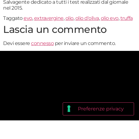
Salvagente dedicato a tutti i test realizzati dal giornale
nel 2015.
Taggato
evo
,
extravergine
,
olio
,
olio d'oliva
,
olio evo
,
truffa
Lascia un commento
Devi essere
connesso
per inviare un commento.
EditorialeNovanta srl Via Ludovico di Savoia, 2b, 00185 Roma
P.IVA 12865661008 Amministratore unico: Matteo Fago