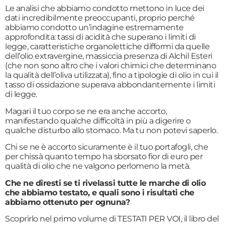
Le analisi che abbiamo condotto mettono in luce dei
dati incredibilmente preoccupanti, proprio perché
abbiamo condotto un’indagine estremamente
approfondita: tassi di acidità che superano i limiti di
legge, caratteristiche organolettiche difformi da quelle
dell’olio extravergine, massiccia presenza di Alchil Esteri
(che non sono altro che i valori chimici che determinano
la qualità dell’oliva utilizzata), fino a tipologie di olio in cui il
tasso di ossidazione superava abbondantemente i limiti
di legge.
Magari il tuo corpo se ne era anche accorto,
manifestando qualche difficoltà in più a digerire o
qualche disturbo allo stomaco. Ma tu non potevi saperlo.
Chi se ne è accorto sicuramente è il tuo portafogli, che
per chissà quanto tempo ha sborsato fior di euro per
qualità di olio che ne valgono perlomeno la metà.
Che ne diresti se ti rivelassi tutte le marche di olio
che abbiamo testato, e quali sono i risultati che
abbiamo ottenuto per ognuna?
Scoprirlo nel primo volume di TESTATI PER VOI, il libro del