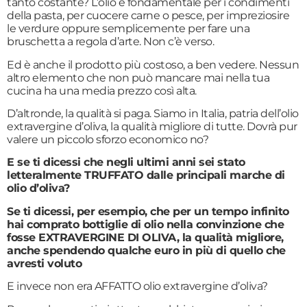
tanto costante? L’olio è fondamentale per i condimenti
della pasta, per cuocere carne o pesce, per impreziosire
le verdure oppure semplicemente per fare una
bruschetta a regola d’arte. Non c’è verso.
Ed è anche il prodotto più costoso, a ben vedere. Nessun
altro elemento che non può mancare mai nella tua
cucina ha una media prezzo così alta.
D’altronde, la qualità si paga. Siamo in Italia, patria dell’olio
extravergine d’oliva, la qualità migliore di tutte. Dovrà pur
valere un piccolo sforzo economico no?
E se ti dicessi che negli ultimi anni sei stato
letteralmente TRUFFATO dalle principali marche di
olio d’oliva?
Se ti dicessi, per esempio, che per un tempo infinito
hai comprato bottiglie di olio nella convinzione che
fosse EXTRAVERGINE DI OLIVA, la qualità migliore,
anche spendendo qualche euro in più di quello che
avresti voluto
E invece non era AFFATTO olio extravergine d’oliva?