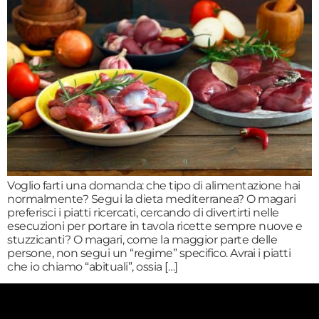
Voglio farti una domanda: che tipo di alimentazione hai
normalmente? Segui la dieta mediterranea? O magari
preferisci i piatti ricercati, cercando di divertirti nelle
esecuzioni per portare in tavola ricette sempre nuove e
stuzzicanti? O magari, come la maggior parte delle
persone, non segui un “regime” specifico. Avrai i piatti
che io chiamo “abituali”, ossia […]