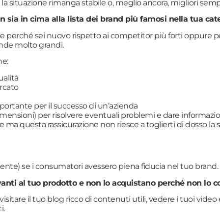
 la situazione rimanga stabile o, meglio ancora, migliori semp
 sia in cima alla lista dei brand più famosi nella tua cat
perché sei nuovo rispetto ai competitor più forti oppure per
ende molto grandi.
he:
ualità
ercato
ortante per il successo di un’azienda
dimensioni) per risolvere eventuali problemi e dare informazio
le ma questa rassicurazione non riesce a toglierti di dosso la
mente) se i consumatori avessero piena fiducia nel tuo brand.
anti al tuo prodotto e non lo acquistano perché non lo 
are il tuo blog ricco di contenuti utili, vedere i tuoi video
i.