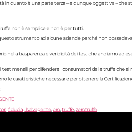
ità in quanto è una parte terza – e dunque oggettiva – che s
Truffe non è semplice e non è per tutti.
e questo strumento ad alcune aziende perché non possedevano
oprio nella trasparenza e veridicità dei test che andiamo ad es
 test mensili per difendere i consumatori dalle truffe che si
 le caratteristiche necessarie per ottenere la Certificazione
:
AGENTE
ori
,
fiducia
,
ilsalvagente
,
oro
,
truffe
,
zerotruffe