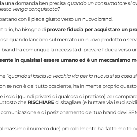
re da una domanda ben precisa:
quando un consumatore si avv
questa venga conquistata?
rtano con il piede giusto verso un nuovo brand.
ntrario, ha bisogno di
provare fiducia per acquistare un pro
se quando lanciano sul mercato un nuovo prodotto o servi
rand ha comunque la necessità di provare fiducia verso un
esente in qualsiasi essere umano ed è un meccanismo mol
che
“quando si lascia la vecchia via per la nuova si sa cosa si
on se non è del tutto cosciente, ha in mente proprio ques
soldi (quindi privarsi di qualcosa di prezioso) per comprare
iuttosto che
RISCHIARE
di sbagliare (e buttare via i suoi soldi)
di comunicazione e di posizionamento del tuo brand devi SEM
(o al massimo il numero due) probabilmente hai fatto molto p