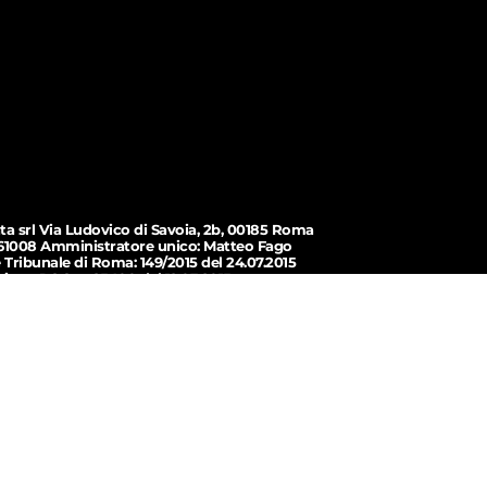
ta srl Via Ludovico di Savoia, 2b, 00185 Roma
61008 Amministratore unico: Matteo Fago
 Tribunale di Roma: 149/2015 del 24.07.2015
izione ROC: n. 25400 del 12.03.2015
 - 2026 bollinosalvagente.com
Privacy Policy