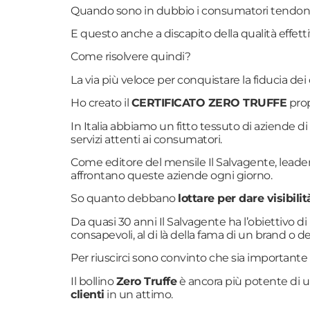
Quando sono in dubbio i consumatori tendono 
E questo anche a discapito della qualità effett
Come risolvere quindi?
La via più veloce per conquistare la fiducia de
Ho creato il
CERTIFICATO ZERO TRUFFE
prop
In Italia abbiamo un fitto tessuto di aziende 
servizi attenti ai consumatori.
Come editore del mensile Il Salvagente, leader
affrontano queste aziende ogni giorno.
So quanto debbano
lottare per dare visibilit
Da quasi 30 anni Il Salvagente ha l’obiettivo di
consapevoli, al di là della fama di un brand o de
Per riuscirci sono convinto che sia importante
Il bollino
Zero Truffe
è ancora più potente di un
clienti
in un attimo.