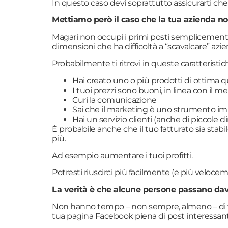
In questo caso devi soprattutto assicurarti che
Mettiamo però il caso che la tua azienda non
Magari non occupi i primi posti semplicemente 
dimensioni che ha difficoltà a “scavalcare” azi
Probabilmente ti ritrovi in queste caratteristic
Hai creato uno o più prodotti di ottima q
I tuoi prezzi sono buoni, in linea con il m
Curi la comunicazione
Sai che il marketing è uno strumento imp
Hai un servizio clienti (anche di piccole 
È probabile anche che il tuo fatturato sia stabi
più.
Ad esempio aumentare i tuoi profitti.
Potresti riuscirci più facilmente (e più veloce
La verità è che alcune persone passano dav
Non hanno tempo – non sempre, almeno – di visit
tua pagina Facebook piena di post interessant