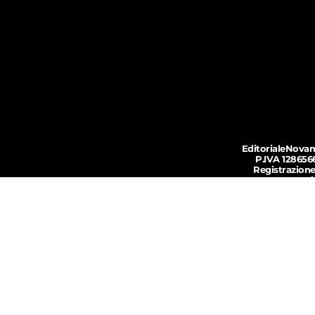
EditorialeNovan
P.IVA 128656
Registrazione
Iscr
© 2018