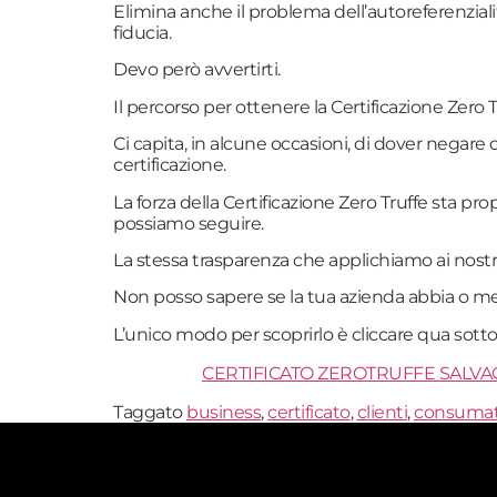
Elimina anche il problema dell’autoreferenzial
fiducia.
Devo però avvertirti.
Il percorso per ottenere la Certificazione Zero 
Ci capita, in alcune occasioni, di dover negar
certificazione.
La forza della Certificazione Zero Truffe sta pr
possiamo seguire.
La stessa trasparenza che applichiamo ai nostri
Non posso sapere se la tua azienda abbia o meno
L’unico modo per scoprirlo è cliccare qua sotto
CERTIFICATO ZEROTRUFFE SALV
Taggato
business
,
certificato
,
clienti
,
consumat