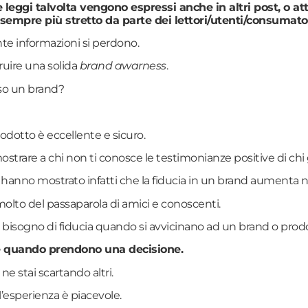
 leggi talvolta vengono espressi anche in altri post, o at
empre più stretto da parte dei lettori/utenti/consumator
ante informazioni si perdono.
truire una solida
brand awarness
.
rso un brand?
odotto è eccellente e sicuro.
strare a chi non ti conosce le testimonianze positive di chi g
u hanno mostrato infatti che la fiducia in un brand aumenta n
 molto del passaparola di amici e conoscenti.
isogno di fiducia quando si avvicinano ad un brand o prodo
re quando prendono una decisione.
e stai scartando altri.
’esperienza è piacevole.