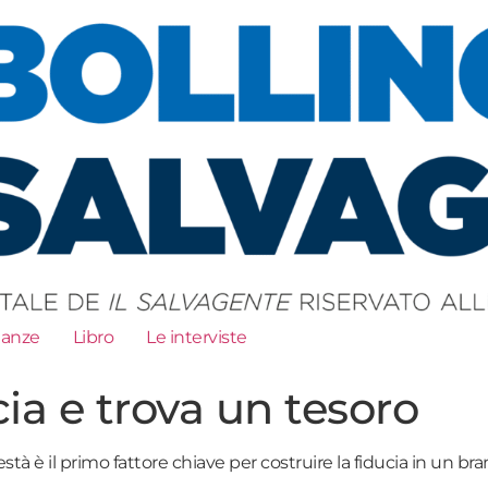
ianze
Libro
Le interviste
ia e trova un tesoro
està è il primo fattore chiave per costruire la fiducia in un bra