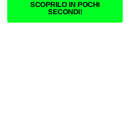
SCOPRILO IN POCHI
SECONDI!
Conclusioni
La Molisana
entra a far parte della squadra di
aziende virtuose
che la rivista
Il Salvagente
, e il