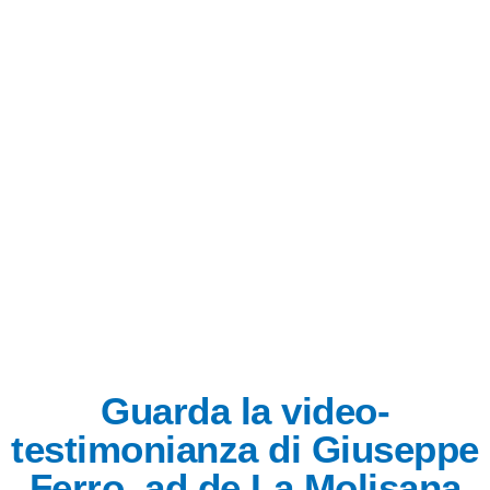
suo editore
Matteo Fago
, hanno voluto premiare
per la volontà di fornire ai consumatori un
prodotto alimentare sicuro per la salute,
caratterizzato da standard qualitativi e nutrizionali
elevati.
Il Bollino del Salvagente evidenzia come
La
Molisana
sia una realtà italiana di lunga
tradizione, che richiama sul serio l’eccellenza del
Made in Italy gastronomico di cui la pasta
rappresenta uno dei patrimoni più importanti.
Guarda la video-
testimonianza di Giuseppe
Ferro, ad de La Molisana