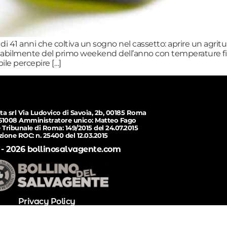
 di 41 anni che coltiva un sogno nel cassetto: aprire un agrit
obabilmente del primo weekend dell’anno con temperature fin
ile percepire […]
ta srl Via Ludovico di Savoia, 2b, 00185 Roma
61008 Amministratore unico: Matteo Fago
 Tribunale di Roma: 149/2015 del 24.07.2015
izione ROC: n. 25400 del 12.03.2015
 - 2026 bollinosalvagente.com
Privacy Policy