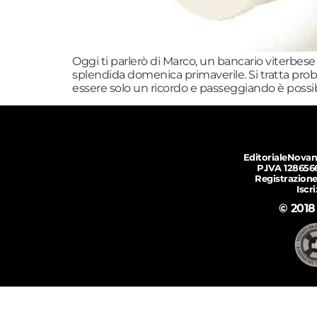
Oggi ti parlerò di Marco, un bancario viterbese
splendida domenica primaverile. Si tratta pr
essere solo un ricordo e passeggiando è possib
EditorialeNovan
P.IVA 128656
Registrazione
Iscr
© 2018