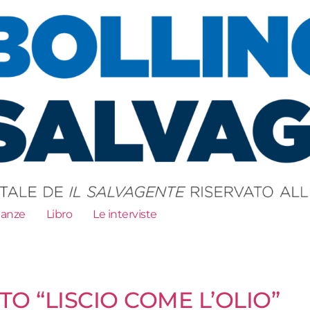
ianze
Libro
Le interviste
O “LISCIO COME L’OLIO”