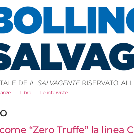
ianze
Libro
Le interviste
to
a come “Zero Truffe” la linea