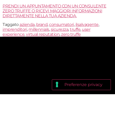
PRENDI UN APPUNTAMENTO CON UN CONSULENTE
ZERO TRUFFE O RICEVI MAGGIORI INFORMAZIONI
DIRETTAMENTE NELLA TUA AZIENDA.
Taggato
azienda
,
brand
,
consumatori
,
ilsalvagente
,
imprenditori
,
millennials
,
sicurezza
,
truffe
,
user
experience
,
virtual reputation
,
zero truffe