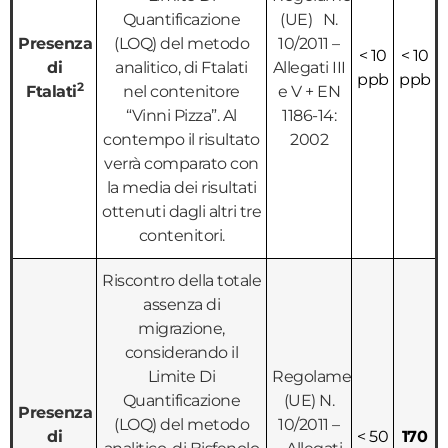
Quantificazione
(UE) N.
Presenza
(LOQ) del metodo
10/2011 –
< 10
< 10
di
analitico, di Ftalati
Allegati III
ppb
ppb
2
Ftalati
nel contenitore
e V + EN
“Vinni Pizza”. Al
1186-14:
contempo il risultato
2002
verrà comparato con
la media dei risultati
ottenuti dagli altri tre
contenitori.
Riscontro della totale
assenza di
migrazione,
considerando il
Limite Di
Regolamento
Quantificazione
(UE) N.
Presenza
(LOQ) del metodo
10/2011 –
di
< 50
170