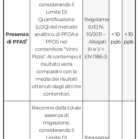
considerando il
Limite Di
Quantificazione
Regolamento
(LOQ) del metodo
(UE) N.
Presenza
analitico, di PFOA e
10/2011 –
< 10
< 10
1
di PFAS
PFOS nel
Allegati
ppb
ppb
contenitore “Vinni
III e V +
Pizza”. Al contempo il
EN 1186-3:
risultato verrà
comparato con la
media dei risultati
ottenuti dagli altri tre
contenitori.
Riscontro della totale
assenza di
migrazione,
considerando il
Limite Di
Regolamento