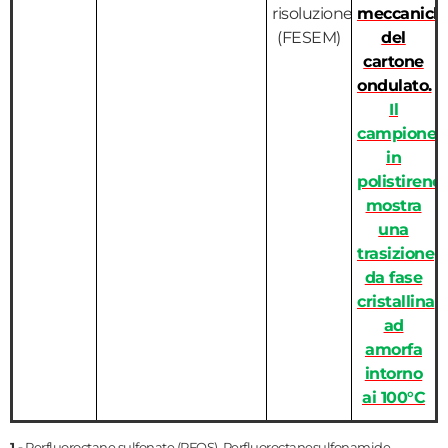
risoluzione
meccanich
(FESEM)
del
cartone
ondulato.
Il
campione
in
polistirene
mostra
una
trasizione
da fase
cristallina
ad
amorfa
intorno
ai 100°C
1 -
Perfluoroctane sulfonate (PFOS), Perfluoroctanesulfonamide