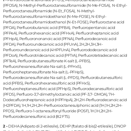
(PFOSA), N-Methyl-Perfluoroctanesulfonamide (N-Me-FOSA), N-Ethyl-
Perfluoroctanesulfonamide (N-Et_FOSA), N-Methyl-
Perfluoroctanesulfonamidoethanol (N-Me-FOSE), N-Ethyl-
Perfluoroctanesulfonamidoethanol (N-Et-FOSE), Perfluoroctane acid
(PFOA), Perfluorobutanoic acid (PFBA), Perfluoropentanoic acid
(PFPeA), Perfluorohexanoic acid (PFHxA), Perfluoroheptanoic acid
(PFHpA), Perfluorononanoic acid (PFNA), Perfluorodecanoic acid
(PFDA), Perfluoroundecanoic acid (PFUnA), 2H,2H,3H,3H-
Perfluoroundecanoic acid (4HPFUnA), Perfluorododecanoic acid
(PFDoA), Perfluorotridecanoic acid (PFTrA), Perfluorotetradecanoic acid
(PFTeA), Perfluorobutanesulfonate K-salt (L-PFBS),
Perfluorohexanesulfonate Na-salt (L-PFHxS),
Perfluoroheptanesulfonate Na-salt (L-PFHpS),
Perfluorodecanesulfonate Na-salt (L-PFDS), Perfluorobutanesulforic
acid (PFBS), Perfluorohexanesulforic acid (PFHxS),
Perfluoroheptanesulforic acid (PFHpS), Perfluorodecanesulforic acid
(PFDS), Perfluoro-3,7-dimethyloctanoic acid (PF-3,7- DMOA), 7H-
Dodecafluoroheptanoic acid (HPFHpA), 2H,2H-Perfluorodecanoic acid
(H2PFDA), 1H,1H,2H,2H-Perfluorooctanesulphonic acid (1H,1H,2H,2H-
PFOS), Perfluoro-1-octanesulfonyl fluoride (POSF), 1H,1H,2H,2H-
Perfluorodecanesulfonic acid (8:2 FTS).
2 -
DEHA (Adipato di 2-etilesile), DEHP (ftalato di bis(2-etilesile), DNOP