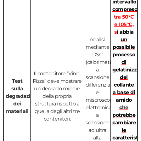
intervallo
compreso
tra 50°C
e 105°C,
s
i abbia
Analisi
un
mediante
possibile
DSC
processo
(calorimetria
di
a
gelatinizza
Il contenitore “Vinni
scansione
del
Test
Pizza” deve mostrare
differenziale)
collante
sulla
un degrado minore
e
a base di
degradazione
della propria
miscroscopio
amido
dei
struttura rispetto a
elettronico
che
materiali
quella degli altri tre
a
potrebbe
contenitori.
scansione
cambiare
ad ultra
le
alta
caratterist