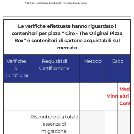
Le verifiche effettuate hanno riguardato i
contenitori per pizza " Ciro - The Original Pizza
Box” e contenitori di cartone acquistabili sul
mercato
Verifiche
Requisiti di
Metodo
Esito
di
Certificazione
Certificazione
Media
Vinni Pizz
altri
Conten
Riscontro della totale
assenza di
migrazione,