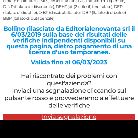
(ftalato di diottile), DMP (Dimetil ftalato), DiDP (ftalato di dipentile),
DiNP (ftalato di diisononile), DEHT (di-(2-etilesil) tereftalato), DEP
(ftalato di dieptile), DiBP (diisobutilftalato), DBP (ftalato di dibutile),
BBP (ftalato di butilbenzile).
Bollino rilasciato da Editorialenovanta srl il
6/03/2019
sulla base dei risultati delle
verifiche indipendenti disponibili su
questa pagina, dietro pagamento di una
licenza d’uso temporanea.
Valida fino al 06/03/2023
Hai riscontrato dei problemi con
quest'azienda?
Inviaci una segnalazione cliccando sul
pulsante rosso e provvederemo a effettuare
delle verifiche
Invia segnalazione