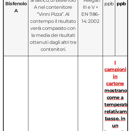
analitico, di Bisfenolo
Allegati
Bisfenolo
ppb
ppb
A nel contenitore
III e V +
A
“Vinni Pizza”. Al
EN 1186-
contempo il risultato
14: 2002
verrà comparato con
la media dei risultati
ottenuti dagli altri tre
contenitori.
I
campioni
in
cartone
mostrano
come a
temperatu
relativame
basse, in
un