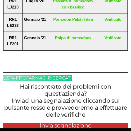
RR1
Luglio '20
Passata di pomodoro
Verificato
LJ213
con basilico
RR1
Gennaio '21
Pomodori Pelati Interi
Verificato
LE233
RR1
Gennaio '21
Polpa di pomodoro
Verificato
LE201
LISTA FITOFARMACI RICERCATI
Hai riscontrato dei problemi con
quest'azienda?
Inviaci una segnalazione cliccando sul
pulsante rosso e provvederemo a effettuare
delle verifiche
Invia segnalazione