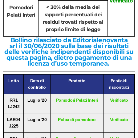
Verificato
< 30% della media dei
Pomodori
rapporti percentuali dei
Pelati Interi
residui trovati rispetto al
proprio limite di legge
Bollino rilasciato da Editorialenovanta
srl il 30/06/2020
sulla base dei risultati
delle verifiche indipendenti disponibili su
questa pagina, dietro pagamento di una
licenza d’uso temporanea.
Lotto
Data di
Prodotto
Pesticidi
controllo
riscontrati
RR1
Luglio '20
Pomodori Pelati Interi
Verificato
LJ242
LAR04
Luglio '20
Polpa di pomodoro
Verificato
J225