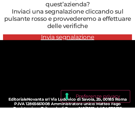
quest’azienda?
Inviaci una segnalazione cliccando sul
pulsante rosso e provvederemo a effettuare
delle verifiche
Invia segnalazione
EditorialeNovanta srl Via Ludovico di Savoia, 2b, 00185 Roma
P.IVA 12865661008 Amministratore unico: Matteo Fago
Registrazione Tribunale di Roma: 149/2015 del 24.07.2015
Iscrizione ROC: n. 25400 del 12.03.2015
© 2018 - 2026 bollinosalvagente.com