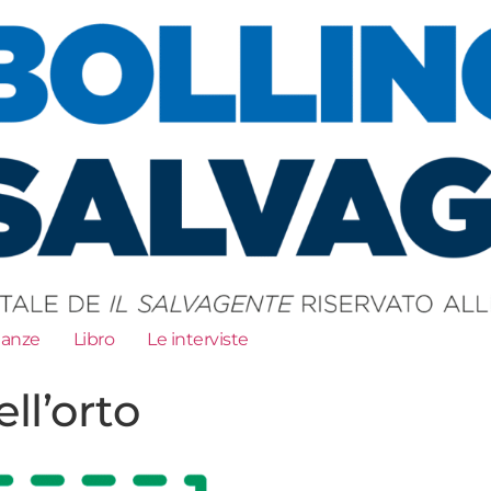
ianze
Libro
Le interviste
ll’orto