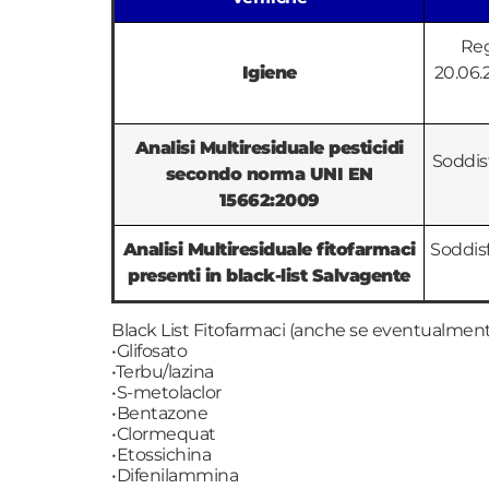
Reg
Igiene
20.06.2
Analisi Multiresiduale pesticidi
Soddisf
secondo norma UNI EN
15662:2009
Analisi Multiresiduale fitofarmaci
Soddisf
presenti in black-list Salvagente
Black List Fitofarmaci (anche se eventualmen
•Glifosato
•Terbu/lazina
•S-metolaclor
•Bentazone
•Clormequat
•Etossichina
•Difenilammina