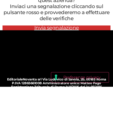
quest’azienda?
Inviaci una segnalazione cliccando sul
pulsante rosso e provvederemo a effettuare
delle verifiche
Invia segnalazione
EditorialeNovanta srl Via Ludovico di Savoia, 2b, 00185 Roma
P.IVA 12865661008 Amministratore unico: Matteo Fago
Registrazione Tribunale di Roma: 149/2015 del 24.07.2015
Iscrizione ROC: n. 25400 del 12.03.2015
© 2018 - 2026 bollinosalvagente.com