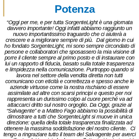
Potenza
“Oggi per me, e per tutta SorgenteLight è una giornata
davvero importante! Oggi infatti abbiamo raggiunto un
nuovo importantissimo traguardo che ci aiuterà a
crescere e a migliorare sempre di più. Dal giorno in cui
ho fondato SorgenteLight, mi sono sempre circondato di
persone e collaboratori che sposassero la mia visione di
porre il cliente sempre al primo posto e di instaurare con
lui un rapporto di fiducia, basato sulla totale trasparenza
e limpidezza nella comunicazione. Purtroppo quando si
lavora nel settore della vendita diretta non tutti
comunicano con eticità e correttezza e spesso anche le
aziende virtuose come la nostra rischiano di essere
assimilate ad altre con scarsi principi e questo per noi
rappresenta un durissimo colpo al cuore perché va ad
attaccarci dritto sul nostro orgoglio. Da Oggi, grazie al
“Salvagente” e a Matteo Fago abbiamo la possibilità di
dimostrare a tutti che SorgenteLight si muove in unica
direzione: quella della totale trasparenza finalizzata ad
ottenere la massima soddisfazione del nostro cliente. Ci
tengo a ringraziare tutto il team del Salvagente per averci